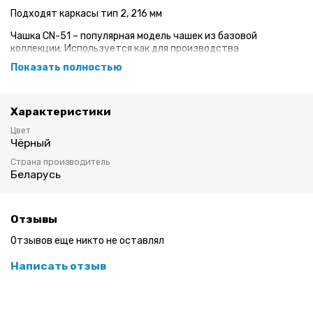
Подходят каркасы тип 2, 216 мм
Чашка CN-51 – популярная модель чашек из базовой
коллекции. Используется как для производства
бюстгальтеров, так и купальников. Обеспечивает изделию
Показать полностью
комфорт и красивую естественную форму. Конструктивные
особенности – открыта в центральной части, глубокая.
Линия декольте - спрямленная классическая.
Характеристики
Цвет: черный
Размер 85 (70Е, 75D, 80C, 85B, 90A)
Цвет
Чёрный
Страна производитель
Беларусь
Отзывы
Отзывов еще никто не оставлял
Написать отзыв