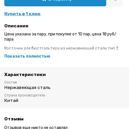
Купить в 1 клик
Описание
Цена указана за пару, при покупке от 10 пар, цена 18 руб/
пара
Косточки для бюстгальтера из нержавеющей стали тип 2.
Произведены по техническим рисункам фирмы Arta-F в
Показать полностью
Китае. Сечение плоское, концы косточек надежно запаяны
эмалью для предотвращения прорыва туннельной ленты.
Каркасы для бюстгальтера Тип 2 средней глубины
Характеристики
поддерживают и выталкивают грудь вверх и к центу. Линия
декольте - достаточно открытая.
Состав
Нержавеющая сталь
Размеры каркасов:
Страна производитель
171, 180, 189, 198, 207- Толщина каркасов 0,75 мм. Ширина
Китай
2,62 мм.
216, 225, 234, 243 - Толщина каркасов 1 мм. Ширина 2,5 мм.
Отзывы
Отзывов еще никто не оставлял