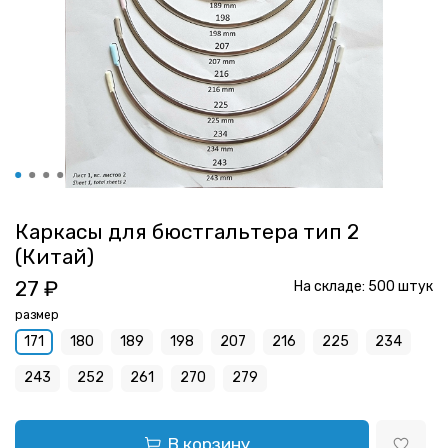
Каркасы для бюстгальтера тип 2
(Китай)
27 ₽
На складе:
500
штук
размер
171
180
189
198
207
216
225
234
243
252
261
270
279
В корзину