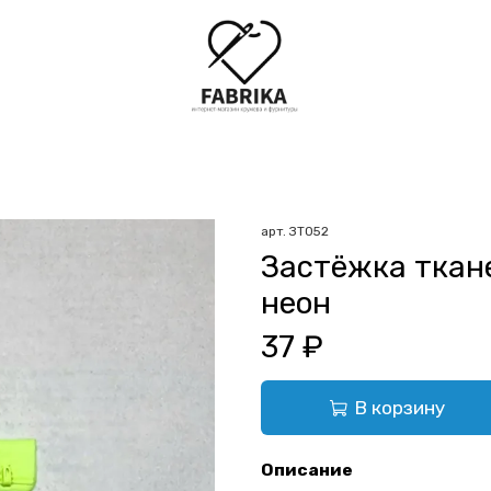
арт.
ЗТ052
Застёжка ткан
неон
37 ₽
В корзину
Описание