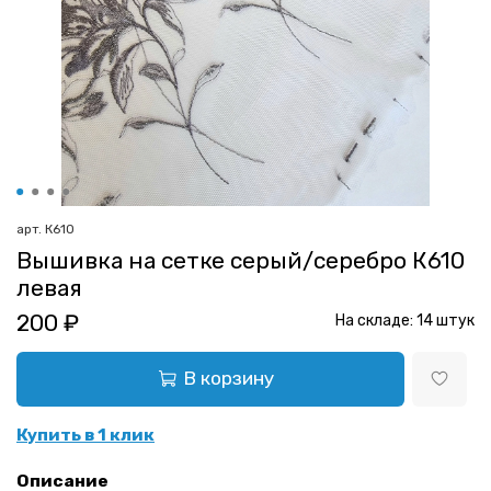
арт.
К610
Вышивка на сетке серый/серебро К610
левая
200 ₽
На складе:
14
штук
В корзину
Купить в 1 клик
Описание