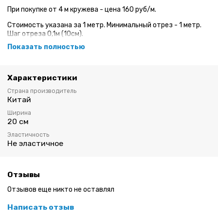
При покупке от 4 м кружева - цена 160 руб/м.
Стоимость указана за 1 метр. Минимальный отрез - 1 метр.
Шаг отреза 0,1м (10см).
Показать полностью
Неэластичное кружево для пошива нижнего белья.
Ширина: 20 см
Характеристики
Вышивка имеет правую и левую сторону
Страна производитель
Китай
Ширина
20 см
Эластичность
Не эластичное
Отзывы
Отзывов еще никто не оставлял
Написать отзыв