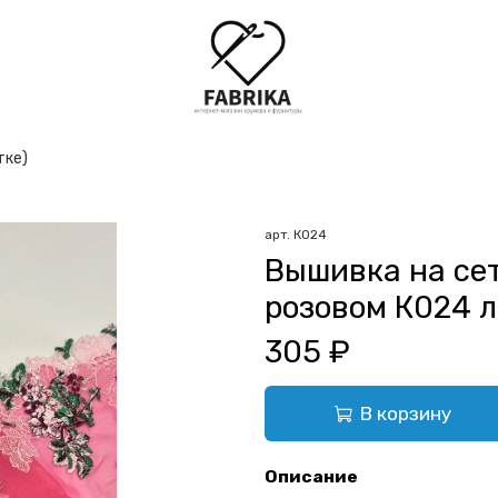
тке)
арт.
К024
Вышивка на се
розовом К024 
305 ₽
В корзину
Описание