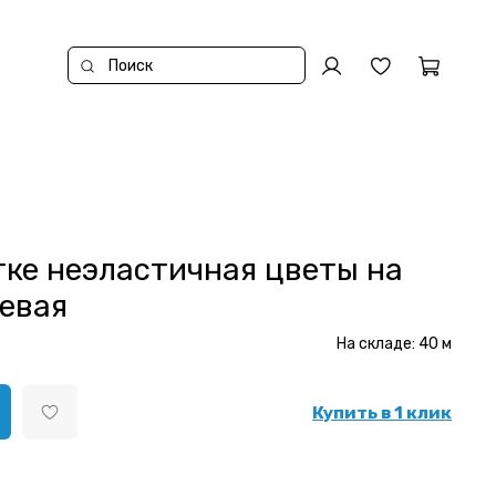
тке неэластичная цветы на
левая
На складе:
40
м
Купить в 1 клик