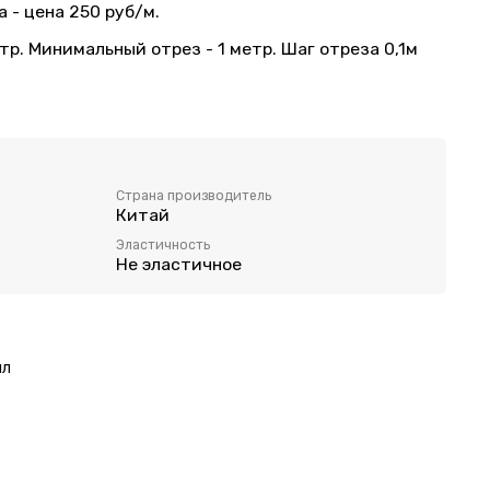
а - цена 250 руб/м.
тр. Минимальный отрез - 1 метр. Шаг отреза 0,1м
 пошива нижнего белья.
Страна производитель
Китай
равую сторону
Эластичность
Не эластичное
ял