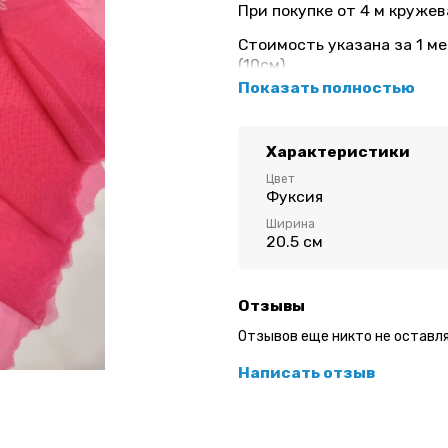
При покупке от 4 м кружев
Стоимость указана за 1 ме
(10см).
Показать полностью
Неэластичное кружево для
Ширина: 20,5 см
Характеристики
Цвет: фуксия
Цвет
Фуксия
Вышивка имеет левую и п
Ширина
20.5 см
Отзывы
Отзывов еще никто не оставл
Написать отзыв