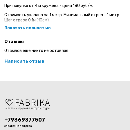
При покупке от 4 м кружева - цена 180 руб/м.
Стоимость указана за 1 метр. Минимальный отрез - 1 метр.
Шаг отреза 0,1м (10см).
Показать полностью
Неэластичное кружево для пошива нижнего белья. Мягкое,
приятное на ощупь.
Отзывы
Ширина 22 см
Отзывов еще никто не оставлял
Цвет: молочный/золото
Написать отзыв
+79369377507
справочная служба