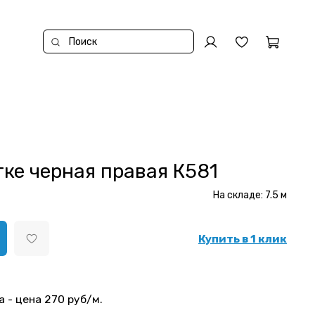
ке черная правая К581
На складе:
7.5
м
Купить в 1 клик
а - цена 270 руб/м.