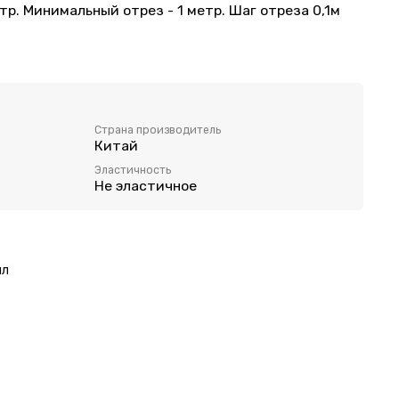
тр. Минимальный отрез - 1 метр. Шаг отреза 0,1м
 пошива нижнего белья.
Страна производитель
Китай
равую сторону
Эластичность
Не эластичное
ял