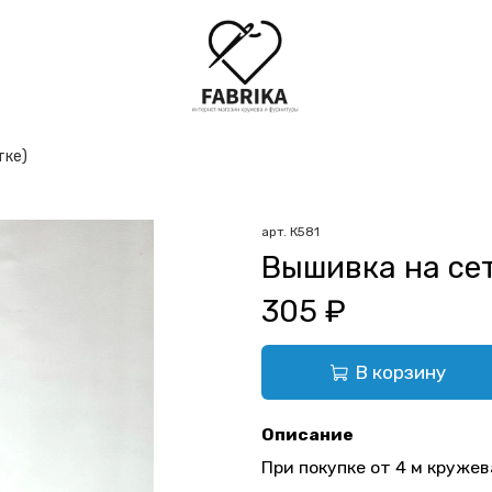
тке)
арт.
К581
Вышивка на сет
305 ₽
В корзину
Описание
При покупке от 4 м кружев