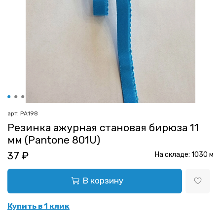
арт.
РА198
Резинка ажурная становая бирюза 11
мм (Pantone 801U)
37 ₽
На складе:
1030
м
В корзину
Купить в 1 клик