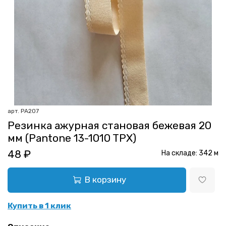
арт.
РА207
Резинка ажурная становая бежевая 20
мм (Pantone 13-1010 TPX)
48 ₽
На складе:
342
м
В корзину
Купить в 1 клик