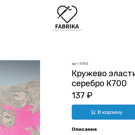
арт.
К700
Кружево эласт
серебро К700
137 ₽
В корзину
Описание