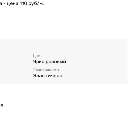
 - цена 110 руб/м.
тр. Минимальный отрез - 1 метр. Шаг отреза 0,1м
ошива нижнего белья.
Цвет
Ярко розовый
ик/серебро
Эластичность
Эластичное
ял