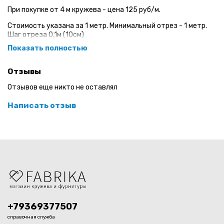
При покупке от 4 м кружева - цена 125 руб/м.
Стоимость указана за 1 метр. Минимальный отрез - 1 метр.
Шаг отреза 0,1м (10см)
Показать полностью
Эластичное кружево премиум класса для пошива нижнего
белья.
Отзывы
Ширина: 23 см
Отзывов еще никто не оставлял
Страна: Китай
Написать отзыв
+79369377507
справочная служба