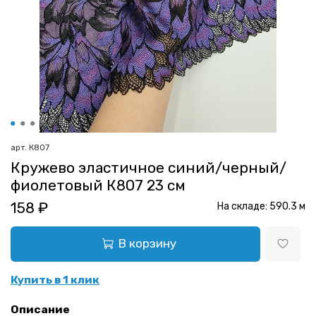
арт.
К807
Кружево эластичное синий/черный/
фиолетовый К807 23 см
158 ₽
На складе:
590.3
м
В корзину
Купить в 1 клик
Описание