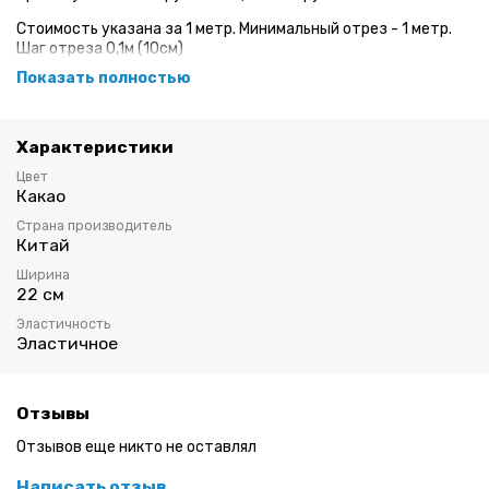
Стоимость указана за 1 метр. Минимальный отрез - 1 метр.
Шаг отреза 0,1м (10см)
Показать полностью
Эластичное кружево для пошива нижнего белья.
Ширина: 22 см
Характеристики
Цвет: какао
Цвет
Какао
Страна производитель
Китай
Ширина
22 см
Эластичность
Эластичное
Отзывы
Отзывов еще никто не оставлял
Написать отзыв