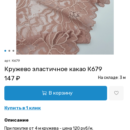
арт.
К679
Кружево эластичное какао К679
147 ₽
На складе:
3
м
В корзину
Купить в 1 клик
Описание
При покупке от 4 м кружева - цена 120 руб/м.