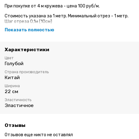
При покупке от 4 м кружева - цена 100 руб/м.
Стоимость указана за 1 метр. Минимальный отрез - 1 метр.
Шаг отреза 0,1м (10см)
Показать полностью
Эластичное кружево для пошива нижнего белья.
Ширина: 22 см
Характеристики
Цвет: голубой/мультиколор
Цвет
Голубой
Страна производитель
Китай
Ширина
22 см
Эластичность
Эластичное
Отзывы
Отзывов еще никто не оставлял