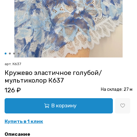
арт.
К637
Кружево эластичное голубой/
мультиколор К637
126 ₽
На складе:
27
м
В корзину
Купить в 1 клик
Описание