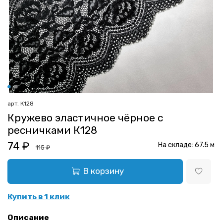
арт.
К128
Кружево эластичное чёрное с
ресничками К128
74 ₽
На складе:
67.5
м
115 ₽
В корзину
Купить в 1 клик
Описание