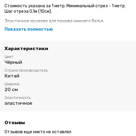
Стоимость указана за 1 метр. Минимальный отрез - 1 метр.
Шаг отреза 0,1м (10см).
Эластичное кружево для пошива нижнего белья.
Показать полностью
Ширина: 20 см
Цвет: чёрное
Характеристики
Кружево слегка жёсткое за счет плетения
Цвет
Чёрный
Страна производитель
Китай
Ширина
20 см
Эластичность
эластичное
Отзывы
Отзывов еще никто не оставлял